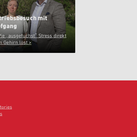
triebsbesuch mit
efgang
ie „ausgefuchst“ Stress direkt
m Gehirn löst >
tories
s