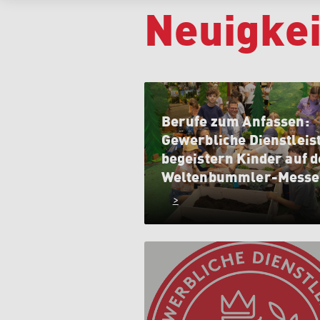
Neuigkei
Berufe zum Anfassen:
Gewerbliche Dienstleis
begeistern Kinder auf d
Weltenbummler-Messe
>