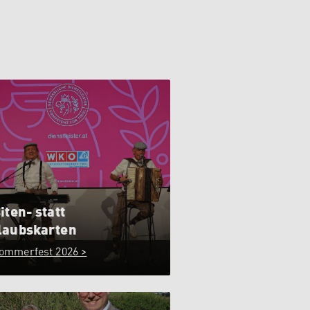
iten- statt
laubskarten
ommerfest 2026 >