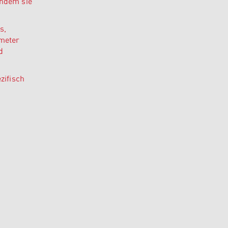
indem sie
s,
ameter
d
zifisch