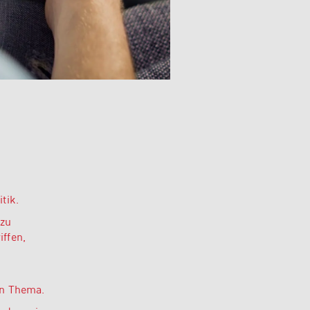
tik.
azu
iffen,
en Thema.