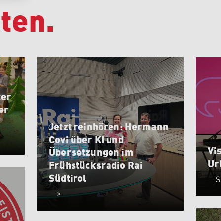
ten.
ter
er
Jetzt reinhören: Hermann
Covi über KI und
Vis
Übersetzungen im
Ur
Frühstücksradio Rai
Südtirol
S
>