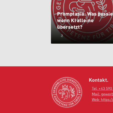
Promptasia: Was passie
wenn KI alleine
übersetzt?
>
Kontakt.
Tel. +43 590
Mail: gewerb
Web: https://