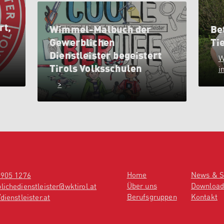
rt,
Wimmel-Malbuch der
Be
Gewerblichen
Ti
Dienstleister begeistert
W
Tirols Volksschulen
i
>
Home
News & S
 905 1276
Über uns
Download
lichedienstleister@wktirol.at
Berufsgruppen
Kontakt
dienstleister.at