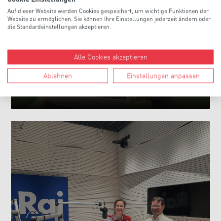
Auf dieser Website werden Cookies gespeichert, um wichtige Funktionen der
Website zu ermöglichen. Sie können Ihre Einstellungen jederzeit ändern oder
die Standardeinstellungen akzeptieren.
Berufe zum Anfassen: Gewerbliche
Alle Cookies akzeptieren
Dienstleister begeistern Kinder auf der
Weltenbummler-Messe
Ablehnen
Einstellungen anpassen
>