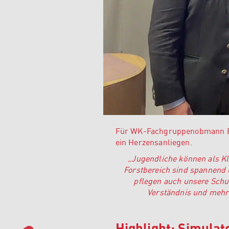
Für WK-Fachgruppenobmann Ber
ein Herzensanliegen.
„Jugendliche können als Kli
Forstbereich sind spannend 
pflegen auch unsere Schu
Verständnis und mehr 
Highlight: Simulat