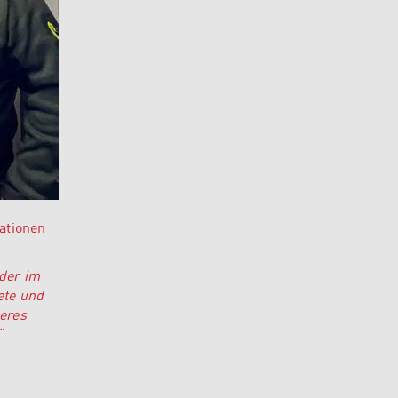
ationen
lder im
ete und
eres
“