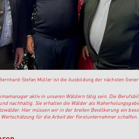
nhard-Stefan Müller ist die Ausbildung der nächsten Gener
mamanager aktiv in unseren Wäldern tätig sein. Die Berufsbi
und nachhaltig. Sie erhalten die Wälder als Naherholungsgebi
tzwälder. Hier müssen wir in der breiten Bevölkerung ein bess
Wertschätzung für die Arbeit der Forstunternehmer schaffen.
oren