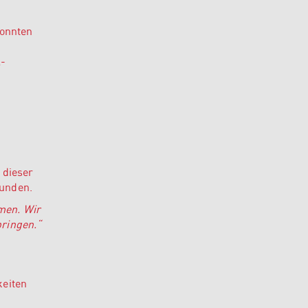
konnten
l-
 dieser
bunden.
hmen. Wir
ringen.“
keiten