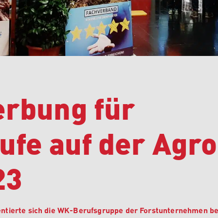
erbung für
ufe auf der Agro
23
entierte sich die WK-Berufsgruppe der Forstunternehmen be