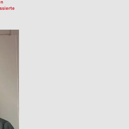
en
ssierte