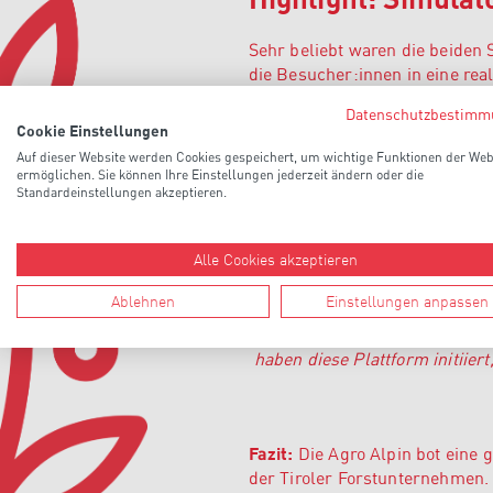
Sehr beliebt waren die beiden
die Besucher:innen in eine r
(Holzerntemaschine) bedienen. 
Datenschutzbestimm
Simulator zur Verfügung.
Cookie Einstellungen
Auf dieser Website werden Cookies gespeichert, um wichtige Funktionen der Web
ermöglichen. Sie können Ihre Einstellungen jederzeit ändern oder die
Job-Plattform prä
Standardeinstellungen akzeptieren.
Im Rahmen der Fachmesse für 
Alle Cookies akzeptieren
gewerblichen Dienstleister au
Initiative werden Arbeitgeber:
Ablehnen
Einstellungen anpassen
„‍In Tirol gibt es ein enorme
haben diese Plattform initii
Fazit:
Die Agro Alpin bot eine 
der Tiroler Forstunternehmen