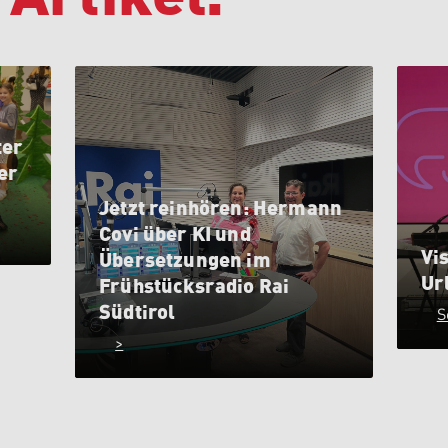
ter
er
Jetzt reinhören: Hermann
Covi über KI und
Vis
Übersetzungen im
Ur
Frühstücksradio Rai
Südtirol
S
>