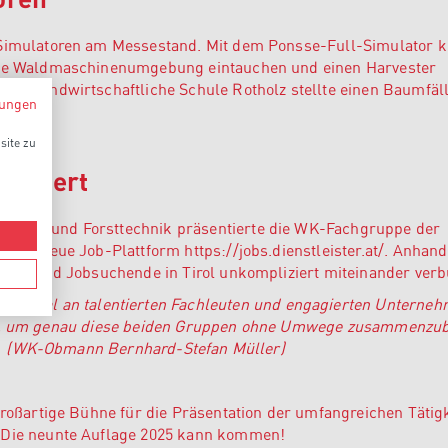
 Simulatoren am Messestand. Mit dem Ponsse-Full-Simulator 
eale Waldmaschinenumgebung eintauchen und einen Harvester
Die Landwirtschaftliche Schule Rotholz stellte einen Baumfäl
ungen
site zu
sentiert
Land- und Forsttechnik präsentierte die WK-Fachgruppe der
ch die neue Job-Plattform
https://jobs.dienstleister.at/
. Anhand
innen und Jobsuchende in Tirol unkompliziert miteinander ver
s Potenzial an talentierten Fachleuten und engagierten Unterne
ert, um genau diese beiden Gruppen ohne Umwege zusammenzub
(WK-Obmann Bernhard-Stefan Müller)
großartige Bühne für die Präsentation der umfangreichen Tätig
. Die neunte Auflage 2025 kann kommen!