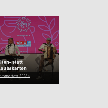
iten- statt
laubskarten
ommerfest 2026 >