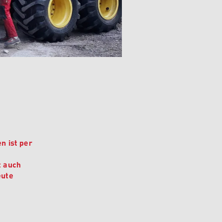
n ist per
t auch
eute