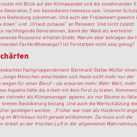
 müsste mit Blick auf den Klimawandel und die zunehmenden 
die Generation Z von besonderem Interesse sein. Unseren Schu
ßere Bedeutung zukommen. Und auch der Freizeitwert gewinnt i
 down“ und „Urlaub zuhause“ an Relevanz. Und nicht zuletzt:
für nachfolgende Generationen, damit der Wald als wertvoller
onende Ressource erhalten bleibt. Warum aber beklagen die h
menden Fachkräftemangel? Ist Forstarbeit nicht sexy genug?
schärfen
beobachtet Fachgruppenobmann Bernhard-Stefan Müller einen
:
„
Junge Menschen entscheiden sich heute nicht mehr nur der
wegen für einen Beruf – sie erwarten mehr. Mehr Wert, mehr
se Aspekte hätte die Arbeit mit dem Forst zu bieten. Kommen
 vielmehr als Klimamanager agieren, als nur Bäume zu fällen
r breiten Bevölkerung bislang. Und auch die Wertschätzung de
üller gesteigert werden:
„Früher war man als Holzknecht ange
ung im Wirtshaus nicht gerade willkommen. Da muss sich die
n Arbeit an der frischen Luft in der allgemeinen Wahrnehmun