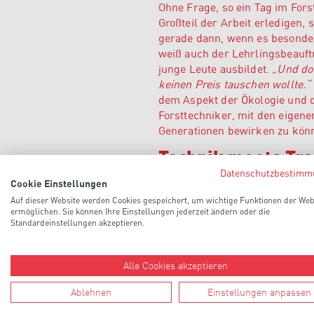
Ohne Frage, so ein Tag im For
Großteil der Arbeit erledigen
gerade dann, wenn es besonder
weiß auch der Lehrlingsbeauftr
junge Leute ausbildet.
„Und doc
keinen Preis tauschen wollte.“
dem Aspekt der Ökologie und 
Forsttechniker, mit den eigene
Generationen bewirken zu kön
Technik meets Tra
Datenschutzbestimm
Cookie Einstellungen
Eine Besonderheit des Berufsbi
Auf dieser Website werden Cookies gespeichert, um wichtige Funktionen der Web
Arbeitsweise sowie dem Verst
ermöglichen. Sie können Ihre Einstellungen jederzeit ändern oder die
Maschinen. Wer heute im Wald 
Standardeinstellungen akzeptieren.
sondern braucht ein umfassen
des Klimamanagers wird dem N
technisches Verständnis und d
Alle Cookies akzeptieren
vertieft werden. Hierin liegt a
Ablehnen
Einstellungen anpassen
Bedienen und Warten der Masch
auch Elektriker, Mechaniker o