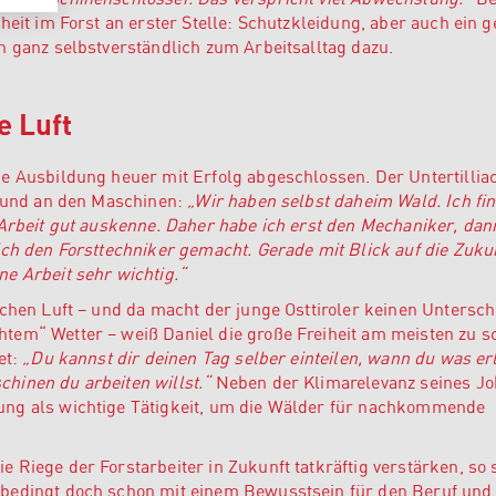
heit im Forst an erster Stelle: Schutzkleidung, aber auch ein 
n ganz selbstverständlich zum Arbeitsalltag dazu.
e Luft
ne Ausbildung heuer mit Erfolg abgeschlossen. Der Untertillia
r und an den Maschinen:
„Wir haben selbst daheim Wald. Ich fi
 Arbeit gut auskenne. Daher habe ich erst den Mechaniker, dan
ich den Forsttechniker gemacht. Gerade mit Blick auf die Zuku
e Arbeit sehr wichtig.“
schen Luft – und da macht der junge Osttiroler keinen Untersch
tem“ Wetter – weiß Daniel die große Freiheit am meisten zu s
et:
„Du kannst dir deinen Tag selber einteilen, wann du was er
hinen du arbeiten willst.“
Neben der Klimarelevanz seines Jo
ung als wichtige Tätigkeit, um die Wälder für nachkommende
 Riege der Forstarbeiter in Zukunft tatkräftig verstärken, so 
bedingt doch schon mit einem Bewusstsein für den Beruf und 