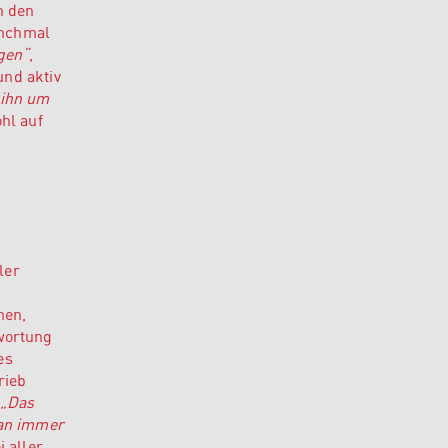
n den
anchmal
gen“
,
und aktiv
 ihn um
hl auf
ler
nen,
wortung
es
rieb
„Das
man immer
 aller