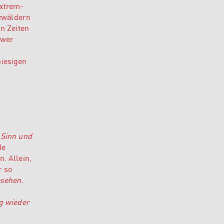
Extrem-
tzwäldern
n Zeiten
 wer
iesigen
 Sinn und
de
. Allein,
r so
sehen.
g wieder