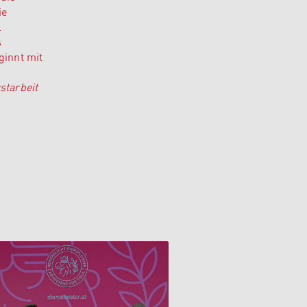
ie
.
s
ginnt mit
starbeit