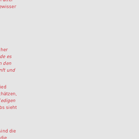
gewisser
cher
nde es
n den
nft und
ied
chätzen,
ledigen
bs sieht
sind die
die