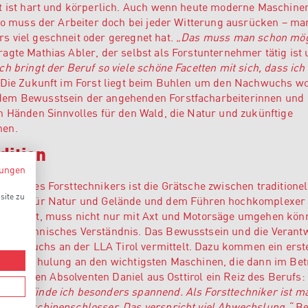
st ist hart und körperlich. Auch wenn heute moderne Maschine
, so muss der Arbeiter doch bei jeder Witterung ausrücken – m
s viel geschneit oder geregnet hat.
„Das muss man schon mö
agte Mathias Abler, der selbst als Forstunternehmer tätig ist 
h bringt der Beruf so viele schöne Facetten mit sich, dass ich
Die Zukunft im Forst liegt beim Buhlen um den Nachwuchs wo
dem Bewusstsein der angehenden Forstfacharbeiterinnen und
n Händen Sinnvolles für den Wald, die Natur und zukünftige
nen.
dition
ungen
ldes des Forsttechnikers ist die Grätsche zwischen traditionel
site zu
ändnis für Natur und Gelände und dem Führen hochkomplexer
arbeitet, muss nicht nur mit Axt und Motorsäge umgehen kön
des technisches Verständnis. Das Bewusstsein und die Verant
achwuchs an der LLA Tirol vermittelt. Dazu kommen ein erst
ie Einschulung an den wichtigsten Maschinen, die dann im Bet
uch für den Absolventen Daniel aus Osttirol ein Reiz des Berufs:
inen finde ich besonders spannend. Als Forsttechniker ist 
der Maschinenschlosser. Das verspricht viel Abwechslung.“
Bei