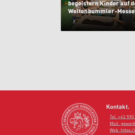
begeistern Kinder auf d
Weltenbummler-Messe
>
Kontakt.
Tel. +43 590
Mail: gewerb
Web: https://