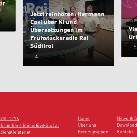
er
Jetzt reinhören: Hermann
Covi über KI und
Vis
Übersetzungen im
Ur
Frühstücksradio Rai
Südtirol
S
>
Home
News & S
 905 1276
Über uns
Download
lichedienstleister@wktirol.at
Berufsgruppen
Kontakt
dienstleister.at