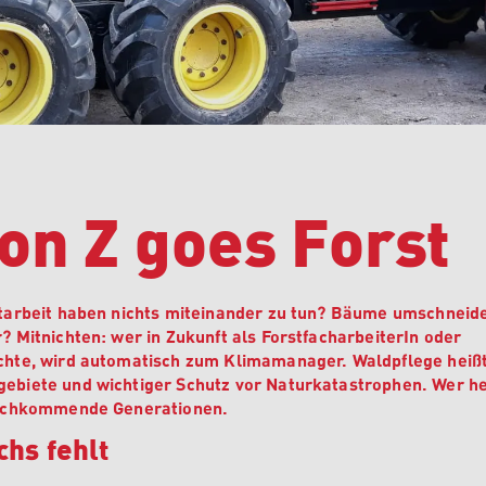
on Z goes Forst
starbeit haben nichts miteinander zu tun? Bäume umschneide
? Mitnichten: wer in Zukunft als ForstfacharbeiterIn oder
chte, wird automatisch zum Klimamanager. Waldpflege heiß
ebiete und wichtiger Schutz vor Naturkatastrophen. Wer h
 nachkommende Generationen.
hs fehlt