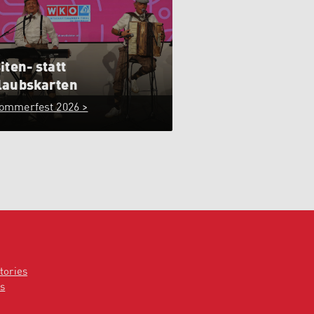
iten- statt
laubskarten
ommerfest 2026 >
tories
s