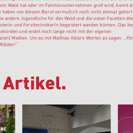
im Wald hat oder im Familienunternehmen groß wird, kennt d
e haben von diesem Beruf vermutlich noch nicht einmal gehört
ie andere Jugendliche für den Wald und die vielen Facetten de
iterIn und ForsttechnikerIn begeistert werden können. Das be
hörden und endet noch lange nicht mit der eigenen
ialen) Medien. Um es mit Mathias Ablers Worten zu sagen:
„For
Wälder!“
 Artikel.
ter