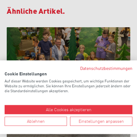
Ähnliche Artikel.
Datenschutzbestimmungen
Cookie Einstellungen
Berufe zum Anfassen: Gewerbliche
Auf dieser Website werden Cookies gespeichert, um wichtige Funktionen der
Dienstleister begeistern Kinder auf der
Website zu ermöglichen. Sie können Ihre Einstellungen jederzeit ändern oder
Weltenbummler-Messe
die Standardeinstellungen akzeptieren.
>
Alle Cookies akzeptieren
Ablehnen
Einstellungen anpassen