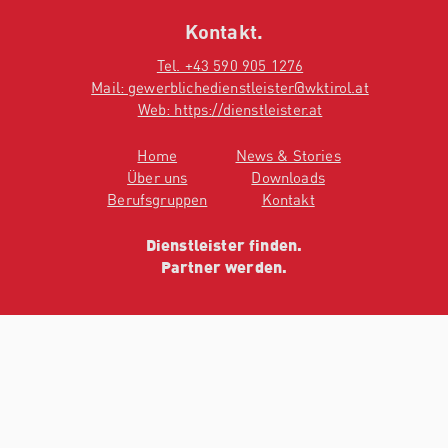
Kontakt.
Tel. +43 590 905 1276
Mail: gewerblichedienstleister@wktirol.at
Web: https://dienstleister.at
Home
News & Stories
Über uns
Downloads
Berufsgruppen
Kontakt
Dienstleister finden.
Partner werden.
©2022 Gewerbliche Dienstleister
Impressum
Datenschutz