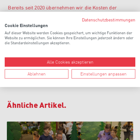
Bereits seit 2020 übernehmen wir die Kosten der
Erstaustattung für alle Lehrlinge der Berufsgruppe
Datenschutzbestimmungen
Forstunternehmer. Die kostenlose Erstaustattung
Cookie Einstellungen
kannst du unter Angabe der benötigten Größe jederzeit
Auf dieser Website werden Cookies gespeichert, um wichtige Funktionen der
bei unserer Geschäftsstelle anfordern und dich beraten
Website zu ermöglichen. Sie können Ihre Einstellungen jederzeit ändern oder
lassen
.
die Standardeinstellungen akzeptieren.
Unser Gutscheinheft kannst du auch
hier downloaden
.
Alle Cookies akzeptieren
#bettertogether: Gut beraten in der Fachgruppe
Ablehnen
Einstellungen anpassen
Ähnliche Artikel.