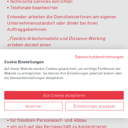
▪
technische Services einrichten
▪
Telefonate beantworten
Entweder arbeiten die DienstleisterInnen am eigenen
Unternehmensstandort oder direkt bei ihren
AuftraggeberInnen.
„Flexible Arbeitsmodelle und Distance-Working
erleben derzeit einen
Aufschwung. Auch die Covid-19-Pandemie hat diese
Datenschutzbestimmungen
Entwicklung beschleunigt.“
Cookie Einstellungen
(Romana Künig, Berufsgruppensprecherin
Auf dieser Website werden Cookies gespeichert, um wichtige Funktionen der
Büroservice)
Website zu ermöglichen. Sie können Ihre Einstellungen jederzeit ändern oder
die Standardeinstellungen akzeptieren.
Leistung mit Zukunft
Die steigende Nachfrage zeigt, dass immer mehr
UnternehmerInnen Büroservices nutzen. Warum?
Alle Cookies akzeptieren
▪
zum Ausgleich von Personalausfällen (Krankheit,
Ablehnen
Einstellungen anpassen
Karenzen, Urlaub etc.)
▪
bei kurzfristigen (Groß-)Aufträgen
▪
für flexiblen Personalauf- und Abbau
▪
um sich auf das Kerngeschäft zu konzentrieren