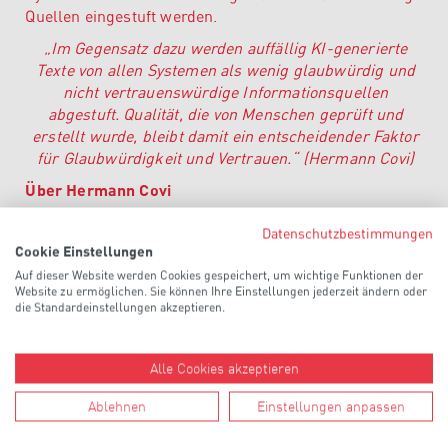
Quellen eingestuft werden.
„Im Gegensatz dazu werden auffällig KI-generierte
Texte von allen Systemen als wenig glaubwürdig und
nicht vertrauenswürdige Informationsquellen
abgestuft. Qualität, die von Menschen geprüft und
erstellt wurde, bleibt damit ein entscheidender Faktor
für Glaubwürdigkeit und Vertrauen
.
“
(Hermann Covi)
Über Hermann Covi
Mag. Hermann Covi ist Geschäftsführer von Covi,
Datenschutzbestimmungen
Wurzer & Partner KG – Die Sprachdienstleister (Tirol),
Cookie Einstellungen
Vizepräsident der AATC, Berufsgruppensprecher der
Auf dieser Website werden Cookies gespeichert, um wichtige Funktionen der
Sprachdienstleister in Tirol und Bundesvorsitzender
Website zu ermöglichen. Sie können Ihre Einstellungen jederzeit ändern oder
die Standardeinstellungen akzeptieren.
der Sprachdienstleister in der Wirtschaftskammer
Österreich. Er wurde heuer für weitere fünf Jahre
einstimmig in dieser Funktion bestätigt. Seine
Alle Cookies akzeptieren
Stellvertreterin auf Bundesebene ist Veronique Lacoste
aus Graz.
Ablehnen
Einstellungen anpassen