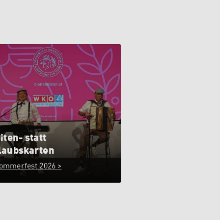
iten- statt
laubskarten
ommerfest 2026 >