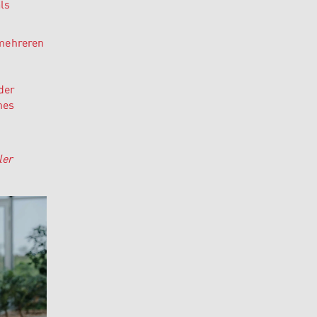
ls
 mehreren
der
nes
ler