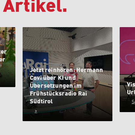
 Artikel.
ter
er
Jetzt reinhören: Hermann
Covi über KI und
Vis
Übersetzungen im
Ur
Frühstücksradio Rai
Südtirol
S
>