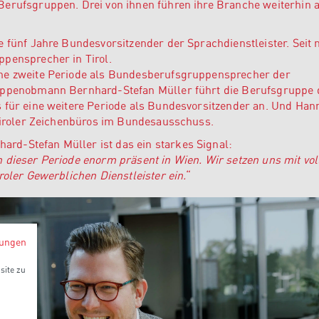
Berufsgruppen. Drei von ihnen führen ihre Branche weiterhin a
e fünf Jahre Bundesvorsitzender der Sprachdienstleister. Seit
ppensprecher in Tirol.
ine zweite Periode als Bundesberufsgruppensprecher der
ruppenobmann Bernhard-Stefan Müller führt die Berufsgruppe 
s für eine weitere Periode als Bundesvorsitzender an. Und Han
 Tiroler Zeichenbüros im Bundesausschuss.
d-Stefan Müller ist das ein starkes Signal:
 dieser Periode enorm präsent in Wien. Wir setzen uns mit vol
roler Gewerblichen Dienstleister ein.
“
ungen
site zu