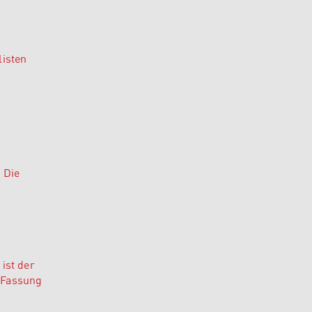
listen
 Die
ist der
n Fassung