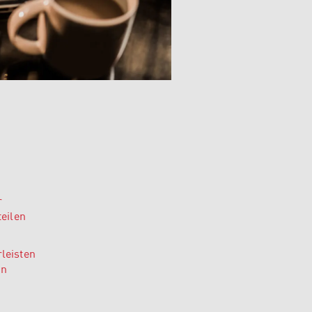
r
teilen
leisten
in