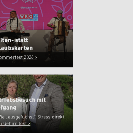
iten- statt
laubskarten
ommerfest 2026 >
triebsbesuch mit
efgang
ie „ausgefuchst“ Stress direkt
m Gehirn löst >