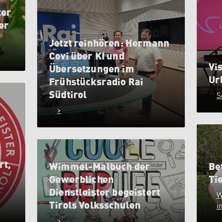
ter
er
Jetzt reinhören: Hermann
Covi über KI und
Vis
Übersetzungen im
Ur
Frühstücksradio Rai
Südtirol
S
>
rt,
Wimmel-Malbuch der
Be
Gewerblichen
Ti
Dienstleister begeistert
W
Tirols Volksschulen
i
>