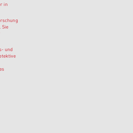
r in
orschung
 Sie
r
s- und
etektive
es