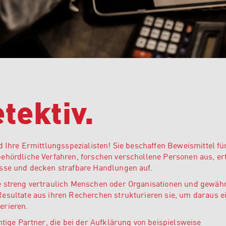
tektiv.
d Ihre Ermittlungsspezialisten! Sie beschaffen Beweismittel fü
ehördliche Verfahren, forschen verschollene Personen aus, er
isse und decken strafbare Handlungen auf.
e streng vertraulich Menschen oder Organisationen und gewähr
esultate aus ihren Recherchen strukturieren sie, um daraus e
erieren.
htige Partner, die bei der Aufklärung von beispielsweise