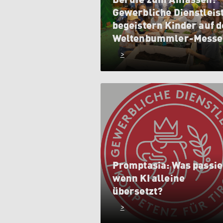
Gewerbliche Dienstleis
begeistern Kinder auf d
Weltenbummler-Messe
>
Promptasia: Was passie
wenn KI alleine
übersetzt?
>