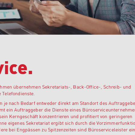
ice.
ehmen übernehmen Sekretariats-, Back-Office-, Schreib- und
 Telefondienste.
n je nach Bedarf entweder direkt am Standort des Auftraggeb
t ein Auftraggeber die Dienste eines Büroserviceunternehme
 sein Kerngeschäft konzentrieren und profitiert von geringeren
ne eigenes Sekretariat ergibt sich durch die Vorzimmerfunktio
dere bei Engpässen zu Spitzenzeiten sind Büroserviceleister ei