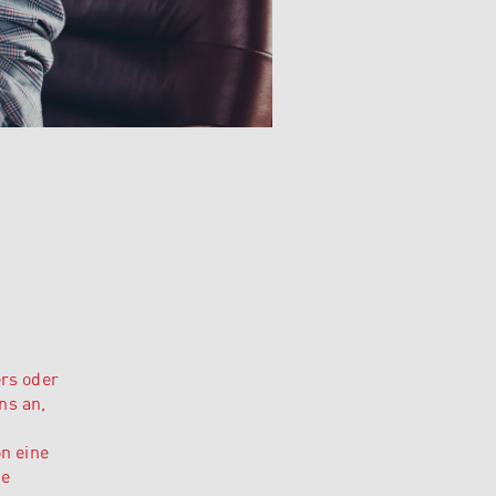
ers oder
ns an,
n eine
ne