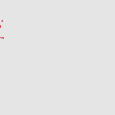
hre
d
ven