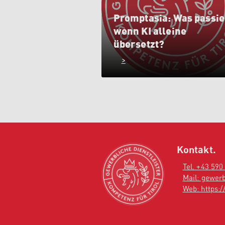
Promptasia: Was passie
wenn KI alleine
übersetzt?
>
Kontakt.
Tel. +43 590
Mail: gewerb
Web: https://