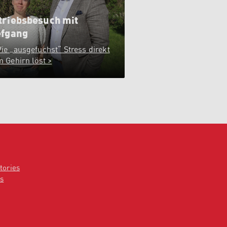
triebsbesuch mit
efgang
ie „ausgefuchst“ Stress direkt
m Gehirn löst >
tories
s