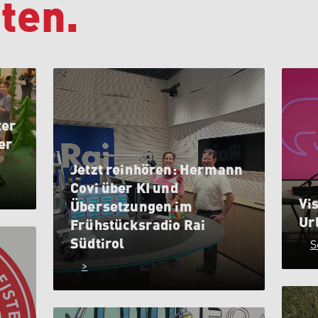
ten.
ter
er
Jetzt reinhören: Hermann
Covi über KI und
Vis
Übersetzungen im
Ur
Frühstücksradio Rai
Südtirol
S
>