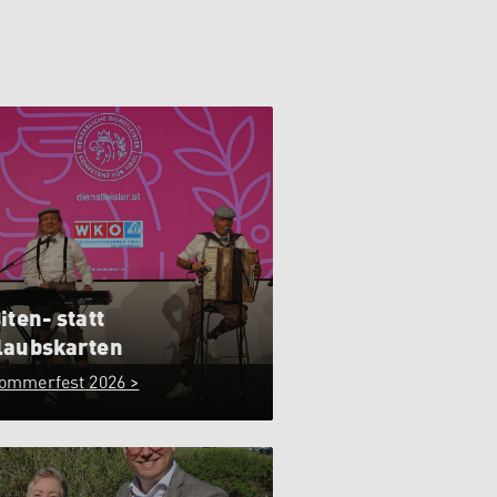
iten- statt
laubskarten
ommerfest 2026 >