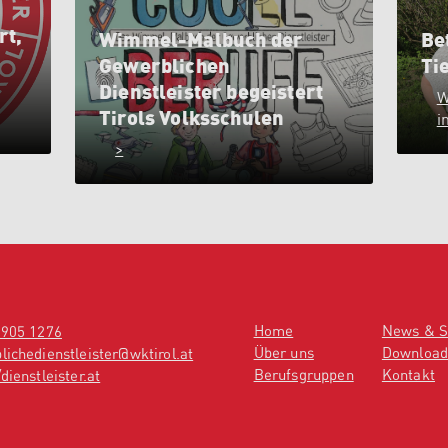
rt,
Wimmel-Malbuch der
Be
Gewerblichen
Ti
Dienstleister begeistert
W
Tirols Volksschulen
i
>
Home
News & S
 905 1276
Über uns
Download
lichedienstleister@wktirol.at
Berufsgruppen
Kontakt
dienstleister.at