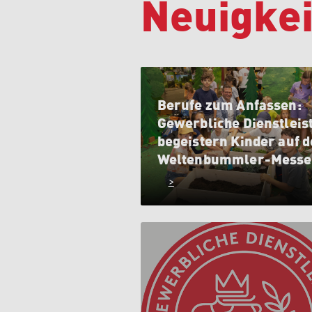
Neuigkei
Berufe zum Anfassen:
Gewerbliche Dienstleis
begeistern Kinder auf d
Weltenbummler-Messe
>