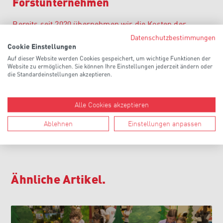
Forstunternehmen
Bereits seit 2020 übernehmen wir die Kosten der
Erstaustattung für alle Lehrlinge der Berufsgruppe
Datenschutzbestimmungen
Forstunternehmer. Die kostenlose Erstaustattung
Cookie Einstellungen
kannst du unter Angabe der benötigten Größe jederzeit
Auf dieser Website werden Cookies gespeichert, um wichtige Funktionen der
Website zu ermöglichen. Sie können Ihre Einstellungen jederzeit ändern oder
bei unserer Geschäftsstelle anfordern und dich beraten
die Standardeinstellungen akzeptieren.
lassen
.
Alle Cookies akzeptieren
Unser Gutscheinheft kannst du auch
hier downloaden
.
Ablehnen
Einstellungen anpassen
#bettertogether: Gut beraten in der Fachgruppe
Ähnliche Artikel.