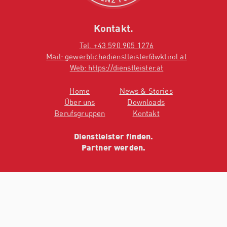
Kontakt.
Tel. +43 590 905 1276
Mail: gewerblichedienstleister@wktirol.at
Web: https://dienstleister.at
Home
News & Stories
Über uns
Downloads
Berufsgruppen
Kontakt
Dienstleister finden.
Partner werden.
©2022 Gewerbliche Dienstleister